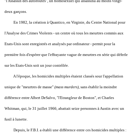
"l'Assassin des autoroutes", un homosexuel qui assassina au moins vingt-
deux garçons.
En 1982, la création à Quantico, en Virginie, du Centre National pour
l'Analyse des Crimes Violents - un centre où tous les meurtres commis aux
Etats-Unis sont enregistrés et analysés par ordinateur - permit pour la
première fois d'espérer que l'effrayante vague de meurtres en série qui déferle
sur les Etats-Unis soit un jour contrôlée.
A l'époque, les homicides multiples étaient classés sour l'appellation
unique de "meurtres de masse"
(mass murders),
sans établir la moindre
différence entre Albert DeSalvo, "l'Etrangleur de Boston", et Charles
Whitman, qui, le 31 juillet 1966, abattait seize personnes à Austin avec un
fusil à lunette.
Depuis, le F.B.I. a établi une différence entre ces homicides multiples :