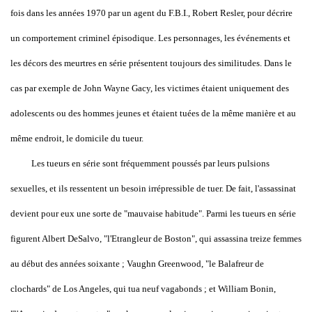
fois dans les années 1970 par un agent du F.B.I., Robert Resler, pour décrire
un comportement criminel épisodique. Les personnages, les événements et
les décors des meurtres en série présentent toujours des similitudes. Dans le
cas par exemple de
John Wayne Gacy
, les victimes étaient uniquement des
adolescents ou des hommes jeunes et étaient tuées de la même manière et au
même endroit, le domicile du tueur.
Les tueurs en série sont fréquemment poussés par leurs pulsions
sexuelles, et ils ressentent un besoin irrépressible de tuer. De fait, l'assassinat
devient pour eux une sorte de "mauvaise habitude". Parmi les tueurs en série
figurent Albert DeSalvo, "l'Etrangleur de Boston", qui assassina treize femmes
au début des années soixante ; Vaughn Greenwood, "le Balafreur de
clochards" de Los Angeles, qui tua neuf vagabonds ; et William Bonin,