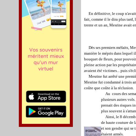
En définitive, le coup n'avait
fait, comme il le dira plus tard,
trente et un an, Mesrine avait e
Dès ses premiers méfaits, Mesri
manière le mépris dans lequel il
bouquet de fleurs, pour pouvoir s
pleine action par les propriétair
avaient été victimes... puis s'é
Mesrine fut arrêté une première
Mesrine fut condamné à trois an
coûte que coûte à la réclusion.
Au cours des sema
plusieurs autres vols
prenait des risques in
plus souvent à s'atta
Ainsi, le 8 décembre
de haute couture de l
et son gendre qui se t
étaient armés.