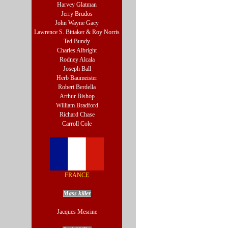
Harvey Glatman
Jerry Brudos
John Wayne Gacy
Lawrence S. Bittaker & Roy Norris
Ted Bundy
Charles Albright
Rodney Alcala
Joseph Ball
Herb Baumeister
Robert Berdella
Arthur Bishop
William Bradford
Richard Chase
Carroll Cole
FRANCE
Mass killer
Jacques Mesrine