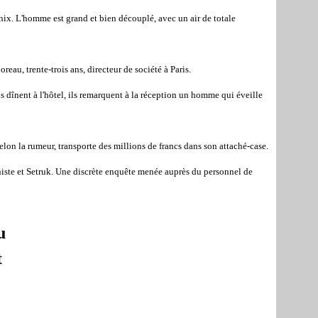
x. L'homme est grand et bien découplé, avec un air de totale
au, trente-trois ans, directeur de société à Paris.
 dînent à l'hôtel, ils remarquent à la réception un homme qui éveille
selon la rumeur, transporte des millions de francs dans son attaché-case.
nniste et Setruk. Une discrète enquête menée auprès du personnel de
u
t