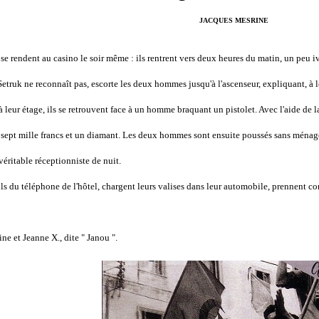
JACQUES MESRINE
 se rendent au casino le soir même : ils rentrent vers deux heures du matin, un peu
ruk ne reconnaît pas, escorte les deux hommes jusqu'à l'ascenseur, expliquant, à leu
ur étage, ils se retrouvent face à un homme braquant un pistolet. Avec l'aide de la 
e sept mille francs et un diamant. Les deux hommes sont ensuite poussés sans ménage
 véritable réceptionniste de nuit.
s du téléphone de l'hôtel, chargent leurs valises dans leur automobile, prennent c
e et Jeanne X., dite " Janou ".