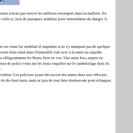
esrine n'avait pas trouvé les millions escomptés dans la mallette. En
que celle-ci, loin de paniquer, semblait jouir intensément du danger. A
e un crime lui semblait-il imparfait si ne s'y marquait pas de quelque
esrine était entré dans l'immeuble visé avec à la main un superbe
ssa obligeamment les fleurs, bien en vue. Une autre fois, surpris en
pecteur de police venu sur les lieux enquêter sur le cambriolage dont ils
 :
récédent. Les policiers ayant découvert des armes dans son véhicule,
 de dix-huit mois, mais se jura de tout faire dorénavant pour échapper,