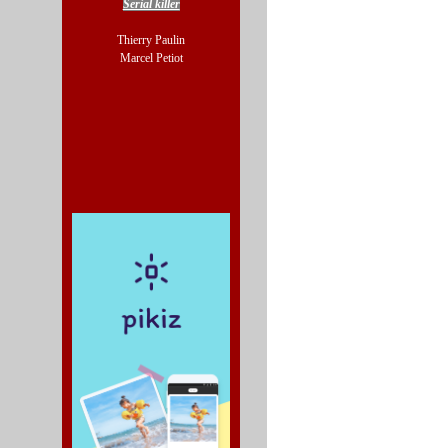
Serial killer
Thierry Paulin
Marcel Petiot