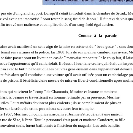
 pas été d'un grand rapport. Lorsqu'il s'était introduit dans la chambre de Setruk, M
 le vol avait été improvisé " pour tester le sang-froid de Janou ". Il fut ravi de voir 
nfin trouvé une maîtresse et complice dotée d'un sang-froid égal au sien.
Comme à la parade
ne avait manifesté un sens aigu de la mise en scène et du " beau geste " : sans dout
 tenait ses victimes et la police. En 1960, lors de son premier cambriolage avéré, M
e faire passer pour un livreur en cas de " mauvaise rencontre " : le coup fait, il lai
es de l'appartement qu'il cambriolait, il réussit à leur faire croire qu'il était un ins
clipsa avec le butin pendant que les pauvres gens erraient dans l'appartement dévasté
 fois alors qu'il conduisait une voiture qu'il avait utilisée pour un cambriolage p
s de prison. Il bénéficia d'une mesure de mise en liberté conditionnelle après moins
ines qui suivirent le " coup " de Chamonix, Mesrine et Jeanne commirent
. Parfois, Jeanne se travestissait en homme. Stimulé par sa présence, Mesrine
utiles. Leurs méfaits devinrent plus violents ; ils se complaisaient de plus en
rder sur la scène du crime pou mieux savourer leur triomphe.
 1967, Mesrine, un complice masculin et Jeanne s'attaquèrent à une maison
a rue de Sèze, à Paris. Tout le personnel était parti et madame Coudercy, sa fille
rouvaient seuls, furent baîllonnés à l'intérieur du magasin. Les trois bandits