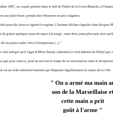
re 1967, un couple pénètre dans le hall de l'hôtel de la Croix-Blanche, à Chamoni
st une jolie brune, portant des vêtements un peu vulgaires.
e pour dix jours et signent le registre. L'homme déclare s'appeler Jean-Jacques More
 goûter quelques jours de repos à la neige ; mais deux jours plus tard, alors qu'ils
t dit un prince arabe vêtu à l'européenne (...). "
ôté indique qu'il s'agit d'Albert Setruk, industriel et vieil habitué de l'hôtel qui, 
ux que pour celui-ci, posé au sol tout le temps de la conversation entre le réceptio
uk est un riche industriel tunisien qui fréquente régulièrement le casino de la ville.
" On a armé ma main a
son de la Marseillaise e
cette main a prit
goût à l'arme "