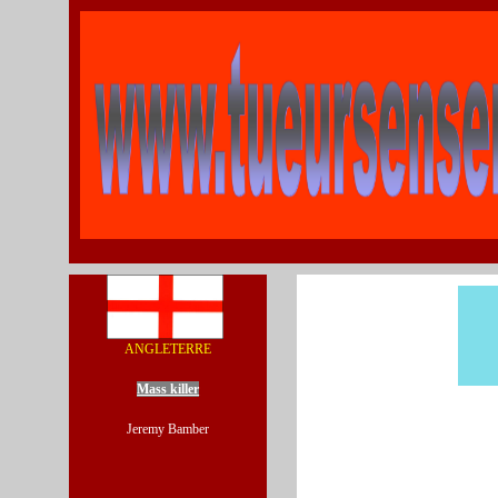
ANGLETERRE
Mass killer
Jeremy Bamber