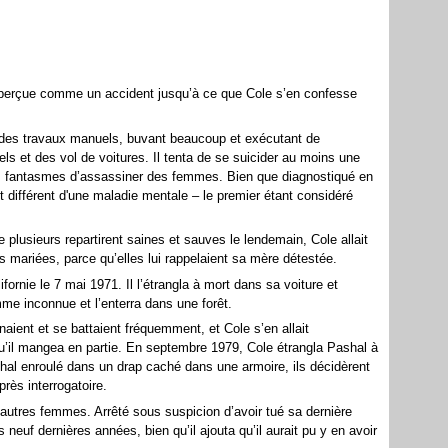
perçue comme un accident jusqu’à ce que Cole s’en confesse
t des travaux manuels, buvant beaucoup et exécutant de
els
et des
vol
de voitures. Il tenta de se
suicider
au moins une
ses fantasmes d’assassiner des femmes. Bien que diagnostiqué en
 est différent d'une maladie mentale – le premier étant considéré
lusieurs repartirent saines et sauves le lendemain, Cole allait
s mariées, parce qu’elles lui rappelaient sa mère détestée.
ifornie
le
7
mai
1971
. Il l’étrangla à mort dans sa voiture et
mme inconnue et l’enterra dans une forêt.
anaient et se battaient fréquemment, et Cole s’en allait
u’il
mangea
en partie. En septembre
1979
, Cole étrangla Pashal à
ashal enroulé dans un drap caché dans une armoire, ils décidèrent
rès interrogatoire.
is autres femmes. Arrêté sous suspicion d’avoir tué sa dernière
uf dernières années, bien qu’il ajouta qu’il aurait pu y en avoir