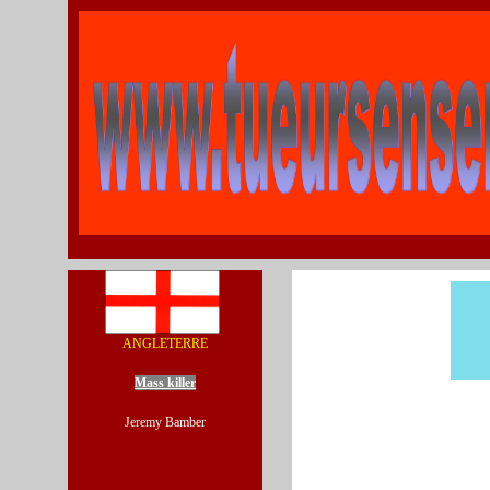
ANGLETERRE
Mass killer
Jeremy Bamber