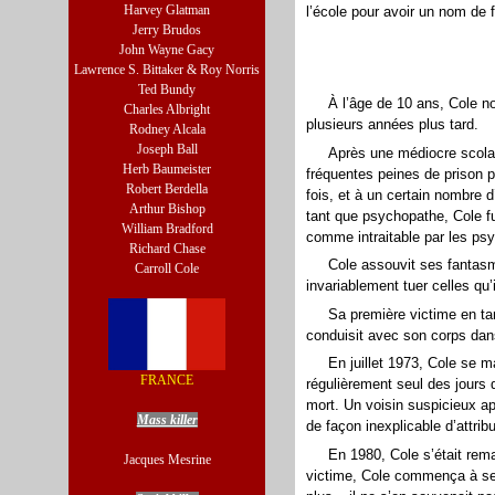
Harvey Glatman
l’école pour avoir un nom de f
Jerry Brudos
John Wayne Gacy
Lawrence S. Bittaker & Roy Norris
Ted Bundy
À l’âge de 10 ans, Cole noy
Charles Albright
plusieurs années plus tard.
Rodney Alcala
Joseph Ball
Après une médiocre scolar
Herb Baumeister
fréquentes peines de prison
Robert Berdella
fois, et à un certain nombre
Arthur Bishop
tant que
psychopathe
, Cole f
William Bradford
comme intraitable par les psy
Richard Chase
Cole assouvit ses fantasmes 
Carroll Cole
invariablement tuer celles qu
Sa première victime en tant
conduisit avec son corps dans
En
juillet
1973
, Cole se m
FRANCE
régulièrement seul des jours d
mort. Un voisin suspicieux ap
Mass killer
de façon inexplicable d’attri
En
1980
, Cole s’était rem
Jacques Mesrine
victime, Cole commença à se 