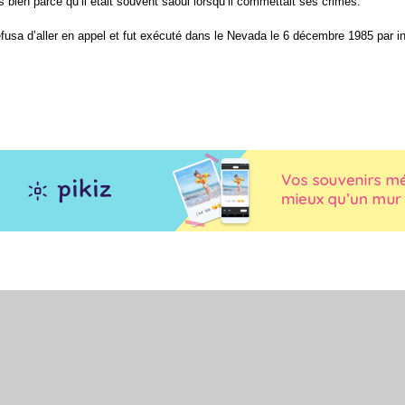
s bien parce qu’il était souvent saoûl lorsqu’il commettait ses crimes.
usa d’aller en appel et fut exécuté dans le
Nevada
le
6 décembre
1985
par
i