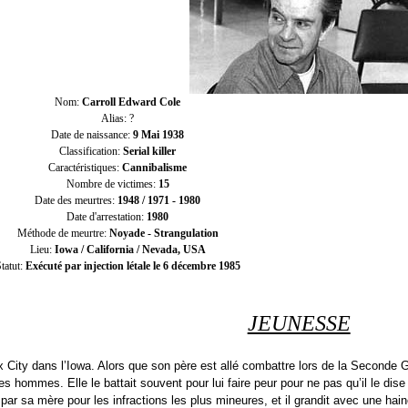
Nom:
Carroll Edward Cole
Alias: ?
Date de naissance:
9 Mai 1938
Classification:
Serial killer
Caractéristiques:
Cannibalisme
Nombre de victimes:
15
Date des meurtres:
1948 / 1971 - 1980
Date d'arrestation:
1980
Méthode de meurtre:
Noyade -
Strangulation
Lieu:
Iowa / California / Nevada, USA
tatut:
Exécuté par injection létale le 6 décembre 1985
JEUNESSE
x City
dans l’
Iowa
. Alors que son père est allé combattre lors de la
Seconde G
 des hommes. Elle le battait souvent pour lui faire peur pour ne pas qu’il le di
par sa mère pour les infractions les plus mineures, et il grandit avec une hai