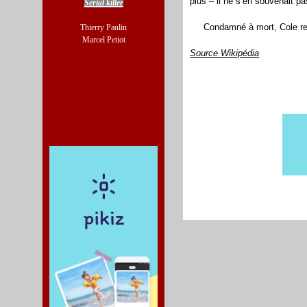
plus – il ne s’en souvenait pa
Serial killer
Condamné à mort, Cole ref
Thierry Paulin
Marcel Petiot
Source Wikipédia