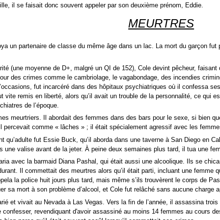
ille, il se faisait donc souvent appeler par son
deuxième prénom
, Eddie.
MEURTRES
a un partenaire de classe du même âge dans un lac. La mort du garçon fut 
ité (une moyenne de D+, malgré un
QI
de 152), Cole devint pêcheur, faisan
 pour des crimes comme le
cambriolage
, le
vagabondage
, des
incendies crimin
 d’occasions, fut incarcéré dans des hôpitaux psychiatriques où il confessa 
ut vite remis en liberté, alors qu’il avait un trouble de la personnalité, ce qui
chiatres de l’époque.
meurtriers. Il abordait des femmes dans des bars pour le sexe, si bien que p
’il percevait comme « lâches » ; il était spécialement agressif avec les femme
 qu’adulte fut Essie Buck, qu’il aborda dans une taverne à
San Diego
en
Cal
 une valise avant de la jeter. À peine deux semaines plus tard, il tua une fe
aria avec la
barmaid
Diana Pashal, qui était aussi une
alcoolique
. Ils se chic
urant. Il commettait des meurtres alors qu’il était parti, incluant une femme q
pela la police huit jours plus tard, mais même s’ils trouvèrent le corps de P
buer sa mort à son problème d’alcool, et Cole fut relâché sans aucune charge ap
arié et vivait au
Nevada
à
Las Vegas
. Vers la fin de l’année, il assassina tro
confesser, revendiquant d'avoir assassiné au moins 14 femmes au cours des ne