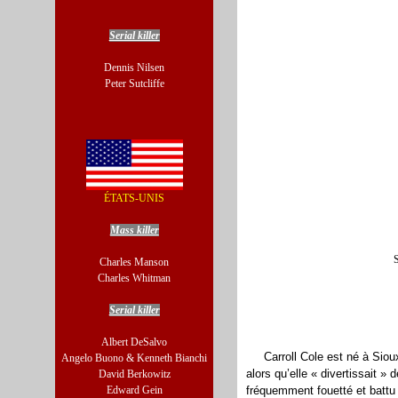
Serial killer
Dennis Nilsen
Peter Sutcliffe
ÉTATS-UNIS
Mass killer
S
Charles Manson
Charles Whitman
Serial killer
Albert DeSalvo
Carroll Cole est né à
Siou
Angelo Buono & Kenneth Bianchi
alors qu’elle « divertissait »
David Berkowitz
Edward Gein
fréquemment fouetté et battu 