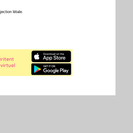
njection létale
.