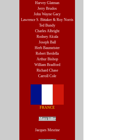
Harvey Glatman
Jerry Brudos
John Wayne Gacy
Lawrence S. Bittaker & Roy Norris
Ted Bundy
Charles Albright
Rodney Alcala
Joseph Ball
Herb Baumeister
Robert Berdella
Arthur Bishop
William Bradford
Richard Chase
Carroll Cole
FRANCE
Mass killer
Jacques Mesrine