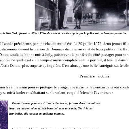
 de New York, furent terrifiés à l'idée de sortir,et ce même après que la police eut renforcé ses patrouilles.
nnée précédente, par une chaude nuit d'été. Le 29 juillet 1976, deux jeunes filles
e, stationnée devant la maison de Donna, à discuter au sujet de leurs petits amis. Il é
na souhaita bonne nuit à Jody, puis ouvrit la portière du côté passager pour sort
vant même qu'elle ait eu le temps d'ouvrir complétement la portière, il fouilla dans un 
 s'écria Donna, plus surprise qu'inquiète. C'est alors qu'une balle l'atteignit sur le cô
Première victime
nna levait la main pour se protéger le visage, une autre balle pénétra dans son coude 
dy se mit à hurler en s'abattant sur le volant, ce qui déclencha l'avertisseur.
Donna Lauria, première victime de Berkowitz, fut tuée dans une voiture
devant sa maison, alors qu'elle bavardait avec une amie. Touchée par
deux balles, elle mourut en quelques minutes.