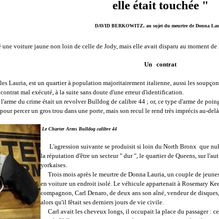
elle était touchée "
DAVID BERKOWITZ, au sujet du meurtre de Donna Lau
une voiture jaune non loin de celle de Jody, mais elle avait disparu au moment de l'
Un contrat
Lauria, est un quartier à population majoritairement italienne, aussi les soupçons d
n contrat mal exécuté, à la suite sans doute d'une erreur d'identification.
'arme du crime était un revolver Bulldog de calibre 44 ; or, ce type d'arme de poing
e pour percer un gros trou dans une porte, mais son recul le rend très imprécis au-delà
Le Charter Arms Bulldog calibre 44
L'agression suivante se produisit si loin du North Bronx que nul
la réputation d'être un secteur " dur ", le quartier de Queens, sur l'a
yorkaises.
Trois mois après le meurtre de Donna Lauria, un couple de jeunes 
en voiture un endroit isolé. Le véhicule appartenait à Rosemary Ke
compagnon, Carl Denaro, de deux ans son aîné, vendeur de disques, 
alors qu'il fêtait ses derniers jours de vie civile.
Carl avait les cheveux longs, il occupait la place du passager : c