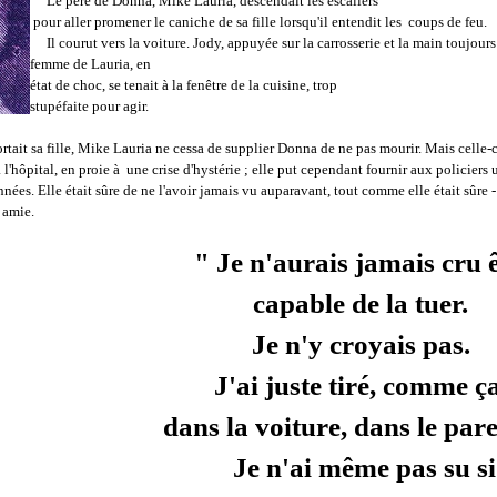
Le père de Donna, Mike Lauria, descendait les
escaliers
pour aller promener le caniche de sa fille
lorsqu'il entendit les coups de feu.
Il courut vers la v
oiture. Jody, appuyée sur la carrosserie et la main
toujours 
femme de Lauria, en
état de choc, se tenait à la fenêtre de la cuisine, trop
stupéfaite pour agir.
it sa fille, Mike Lauria ne cessa de supplier Donna de ne pas mourir. Mais celle-c
l'hôpital, en proie à une crise d'hystérie ; elle put cependant fournir aux policie
nnées. Elle était sûre de ne l'avoir jamais vu auparavant, tout comme elle était sûre -
 amie.
" Je n'aurais jamais cru 
capable de la tuer.
Je n'y croyais pas.
J'ai juste tiré, comme ç
dans la voiture, dans le pare
Je n'ai même pas su si