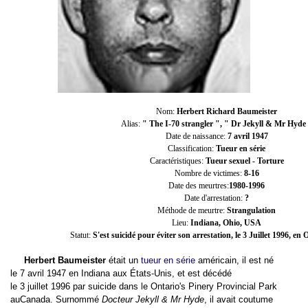
Nom:
Herbert Richard Baumeister
Alias:
" The I-70 strangler ", " Dr Jekyll & Mr Hyde
Date de naissance:
7 avril 1947
Classification:
Tueur en série
Caractéristiques:
Tueur sexuel - Torture
Nombre de victimes:
8-16
Date des meurtres:
1980-1996
Date d'arrestation:
?
Méthode de meurtre:
Strangulation
Lieu:
Indiana, Ohio, USA
Statut:
S'est suicidé pour éviter son arrestation, le 3 Juillet 1996, e
Herbert Baumeister
était un
tueur en série
américain
, il est né
le
7
avril
1947
en
Indiana
aux
États-Unis
, et est décédé
le
3
juillet
1996
par suicide dans le Ontario's Pinery Provincial Park
au
Canada
. Surnommé
Docteur Jekyll & Mr Hyde
, il avait coutume