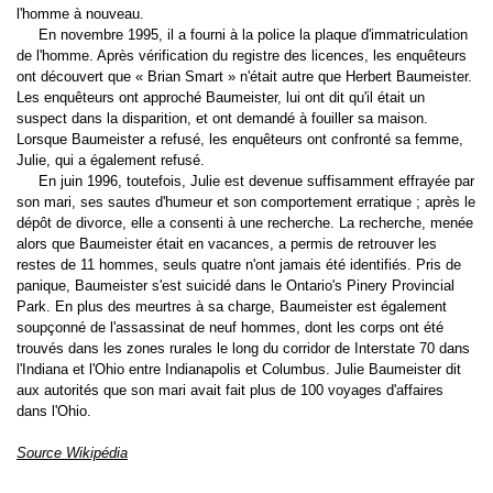
l'homme à nouveau.
En
novembre
1995
, il a fourni à la police la plaque d'immatriculation
de l'homme. Après vérification du registre des licences, les enquêteurs
ont découvert que « Brian Smart » n'était autre que Herbert Baumeister.
Les enquêteurs ont approché Baumeister, lui ont dit qu'il était un
suspect dans la disparition, et ont demandé à fouiller sa maison.
Lorsque Baumeister a refusé, les enquêteurs ont confronté sa femme,
Julie, qui a également refusé.
En
juin
1996
, toutefois, Julie est devenue suffisamment effrayée par
son mari, ses sautes d'humeur et son comportement erratique ; après le
dépôt de divorce, elle a consenti à une recherche. La recherche, menée
alors que Baumeister était en vacances, a permis de retrouver les
restes de 11 hommes, seuls quatre n'ont jamais été identifiés. Pris de
panique, Baumeister s'est suicidé dans le Ontario's Pinery Provincial
Park. En plus des meurtres à sa charge, Baumeister est également
soupçonné de l'assassinat de neuf hommes, dont les corps ont été
trouvés dans les zones rurales le long du corridor de Interstate 70 dans
l'
Indiana
et l'
Ohio
entre Indianapolis et
Columbus
. Julie Baumeister dit
aux autorités que son mari avait fait plus de 100 voyages d'affaires
dans l'Ohio.
Source Wikipédia