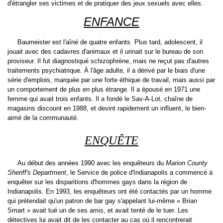
d'étrangler ses victimes et de pratiquer des jeux sexuels avec elles.
ENFANCE
Baumeister est l'aîné de quatre enfants. Plus tard, adolescent, il
jouait avec des cadavres d'animaux et il urinait sur le bureau de son
proviseur. Il fut diagnostiqué
schizophrène
, mais ne reçut pas d'autres
traitements
psychiatrique
. À l'âge adulte, il a dérivé par le biais d'une
série d'emplois, marquée par une forte éthique de travail, mais aussi par
un comportement de plus en plus étrange. Il a épousé en
1971
une
femme qui avait trois enfants. Il a fondé le Sav-A-Lot, chaîne de
magasins discount en
1988
, et devint rapidement un influent, le bien-
aimé de la communauté.
ENQU
Ê
TE
Au début des
années 1990
avec les enquêteurs du
Marion County
Sheriff's Department
, le Service de police d'
Indianapolis
a commencé à
enquêter sur les disparitions d'hommes gays dans la région de
Indianapolis. En
1993
, les enquêteurs ont été contactés par un homme
qui prétendait qu'un patron de bar gay s'appelant lui-même « Brian
Smart » avait tué un de ses amis, et avait tenté de le tuer. Les
détectives lui avait dit de les contacter au cas où il rencontrerait